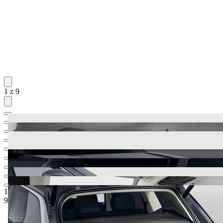
1 z 9
1 180 000 Kč
1
Ceníková cena
999 000 Kč
5