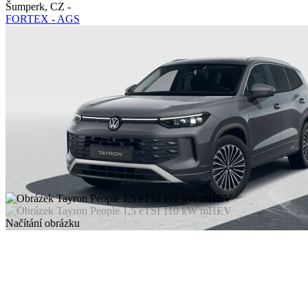
Šumperk
,
CZ
-
FORTEX - AGS
Načítání obrázku