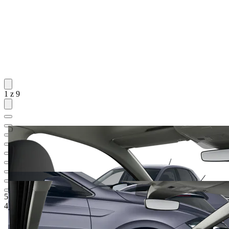
1 z 9
564 200 Kč
1
Ceníková cena
479 000 Kč
5