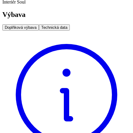
Interiér Soul
Výbava
Doplňková výbava
Technická data