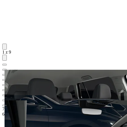
1 z 9
753 800 Kč
1
Ceníková cena
626 785 Kč
5