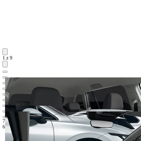
1 z 9
767 100 Kč
1
Ceníková cena
629 000 Kč
5