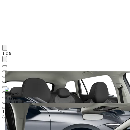
1 z 9
1 118 000 Kč
1
Ceníková cena
877 630 Kč
5