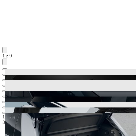
1 z 9
1 061 900 Kč
1
Ceníková cena
849 999 Kč
5