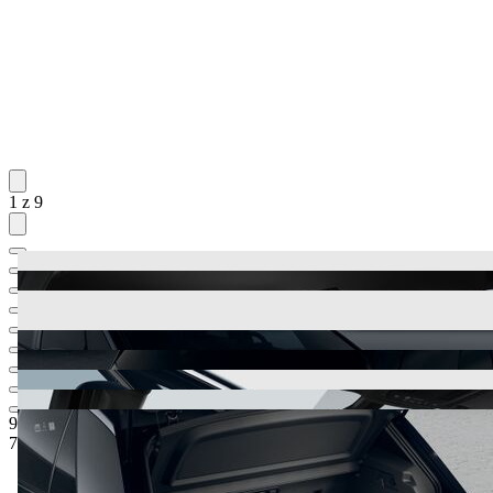
1 z 9
985 500 Kč
1
Ceníková cena
795 000 Kč
5