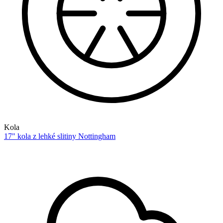
Kola
17" kola z lehké slitiny Nottingham