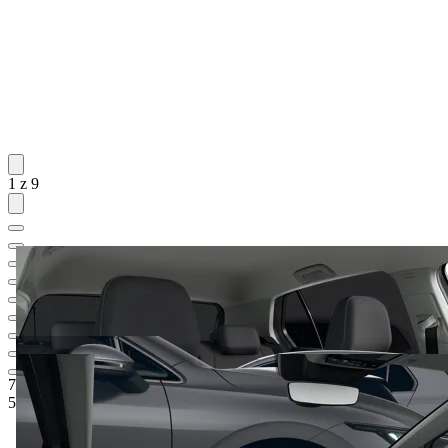
1 z 9
705 900 Kč
1
Ceníková cena
555 000 Kč
5