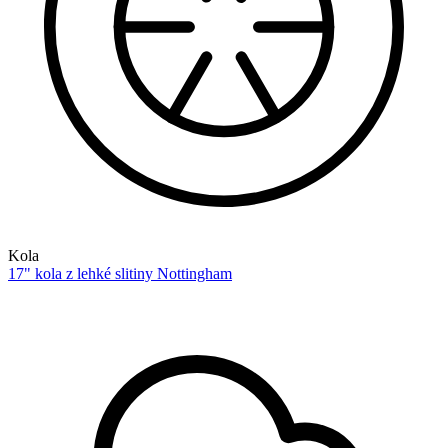
Kola
17" kola z lehké slitiny Nottingham