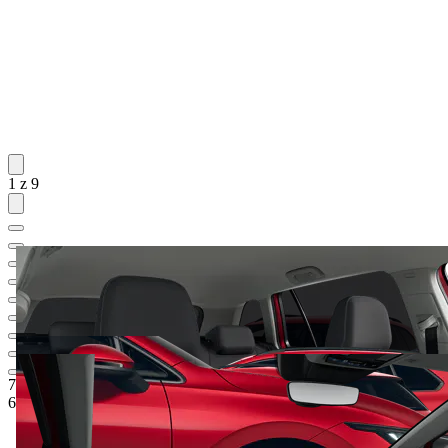
1 z 9
784 200 Kč
1
Ceníková cena
650 000 Kč
5