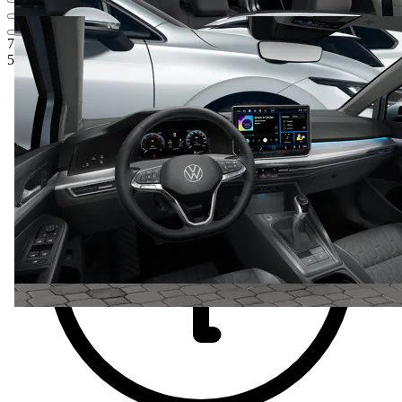
731 900 Kč
1
Ceníková cena
581 900 Kč
5