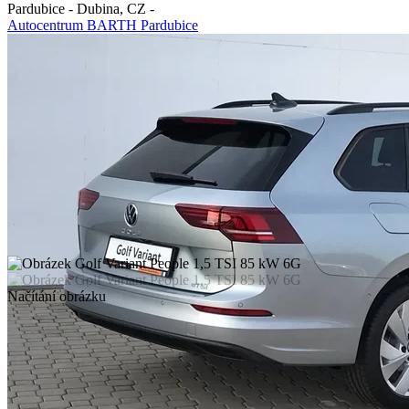
Pardubice - Dubina
,
CZ
-
Autocentrum BARTH Pardubice
Načítání obrázku