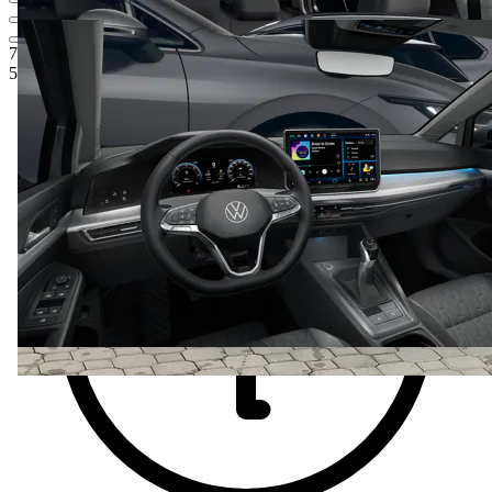
731 900 Kč
1
Ceníková cena
581 900 Kč
5