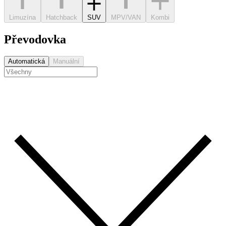
Limuzína
Hatchback
SUV
MPV/VAN
Kombi
Převodovka
Automatická
Manuální