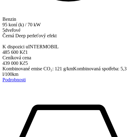
Benzin
95
koní (k)
/
70
kW
5dveřové
Černá Deep perleťový efekt
K dispozici u
INTERMOBIL
485 600 Kč
1
Ceníková cena
439 000 Kč
5
Kombinované emise CO₂
:
121
g/km
Kombinovaná spotřeba
:
5,3
l/100km
Podrobnosti