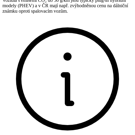
Vozidla s emisemi CO₂ do 50 g/km jsou typicky plug-in hybridní
modely (PHEV) a v ČR mají např. zvýhodněnou cenu na dálniční
známku oproti spalovacím vozům.