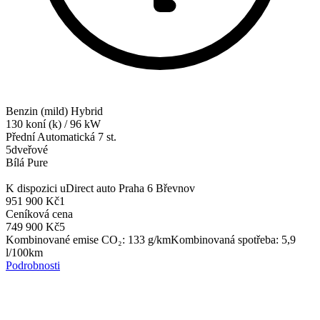
Benzin (mild) Hybrid
130
koní (k)
/
96
kW
Přední
Automatická 7 st.
5dveřové
Bílá Pure
K dispozici u
Direct auto Praha 6 Břevnov
951 900 Kč
1
Ceníková cena
749 900 Kč
5
Kombinované emise CO₂
:
133
g/km
Kombinovaná spotřeba
:
5,9
l/100km
Podrobnosti