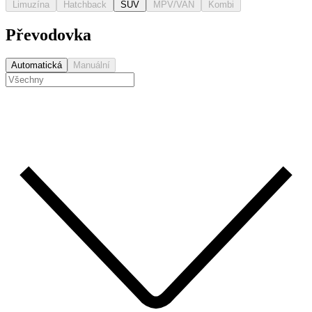
Limuzína
Hatchback
SUV
MPV/VAN
Kombi
Převodovka
Automatická
Manuální